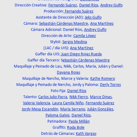
Dirección Creativa:
Fernando Suárez
,
Daniel Ríos
,
Andrey Gulfo
Producción:
Fernando Suárez
Asistente de Dirección (AD):
Jeks Gulfo
Cámara:
Sebastián Cárdenas Maestre
,
Ana Martínez
Cámara Adicional: Daniel Ríos,
Andrey Gulfo
Dirección de Arte:
Camila López
Stylist:
Sergio Medina
(1AC / día UIS):
Ana Martínez
Gaffer día UIS:
Juan Diego Rojas Rueda
Gaffer día Tercero: S
ebastián Cárdenas Maestre
Maquillaje y Peinado de Lau, Nikk, Carlos, María, Julián y Daniel:
Dayana Rojas
Maquillaje de Nercho, Marce y Valeria:
Kathe Romero
Maquillaje y Peinado de Nercho, Jordy y Paloma:
Derly Torres
Foto Fija:
Daniel Ríos
Talento:
Carlos Julio Parra
,
Nikk Fierro
,
Marce Dinas
,
Valeria Valencia
,
Laura Camila Niño
,
Fernando Suárez
Jordy Mesa Escandón
,
María Serrano
,
Julián Gonzáles
,
Paloma Galvis
,
Daniel Ríos
,
Patinadora:
Paola Millán
Graffiti:
Roda Bole
Detrás de Cámaras:
Kath Vargas