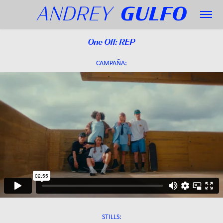
One Off: REP
CAMPAÑA:
STILLS: